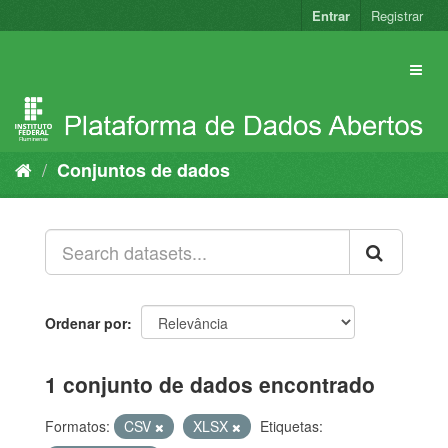
Pular
Entrar
Registrar
para
o
conteúdo
Conjuntos de dados
Ordenar por
1 conjunto de dados encontrado
Formatos:
CSV
XLSX
Etiquetas: