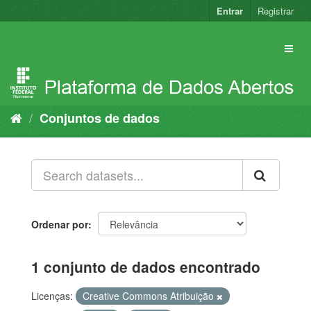
Pular
Entrar
Registrar
para
o
conteúdo
Conjuntos de dados
Ordenar por
1 conjunto de dados encontrado
Licenças:
Creative Commons Atribuição