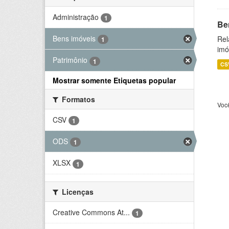
Administração
1
Be
Bens imóveis
Rel
1
imó
Patrimônio
1
CS
Mostrar somente Etiquetas popular
Formatos
Voc
CSV
1
ODS
1
XLSX
1
Licenças
Creative Commons At...
1