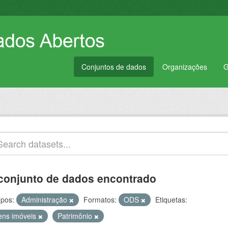
Conjuntos de dados
Organizações
G
conjunto de dados encontrado
pos:
Administração
Formatos:
ODS
Etiquetas:
ens imóveis
Patrimônio