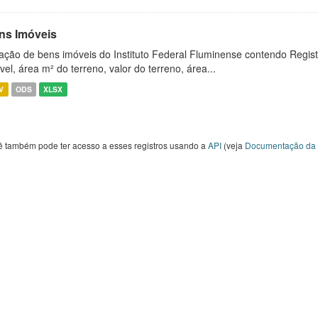
ns Imóveis
ação de bens imóveis do Instituto Federal Fluminense contendo Regist
vel, área m² do terreno, valor do terreno, área...
V
ODS
XLSX
ê também pode ter acesso a esses registros usando a
API
(veja
Documentação da 