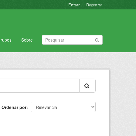
Entrar
Registrar
rupos
Sobre
Ordenar por