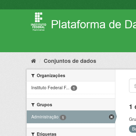
Pular
para
o
conteúdo
Conjuntos de dados
Organizações
Instituto Federal F...
1
Grupos
1 
Administração
1
Gru
B
Etiquetas