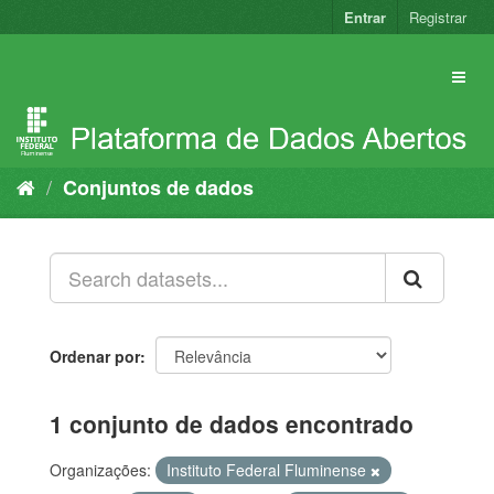
Pular
Entrar
Registrar
para
o
conteúdo
Conjuntos de dados
Ordenar por
1 conjunto de dados encontrado
Organizações:
Instituto Federal Fluminense