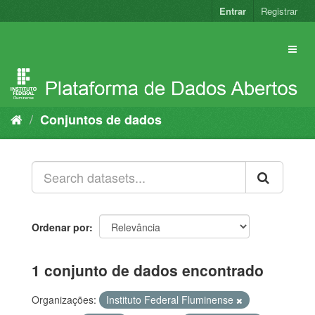
Pular
Entrar
Registrar
para
o
conteúdo
Conjuntos de dados
Ordenar por
1 conjunto de dados encontrado
Organizações:
Instituto Federal Fluminense