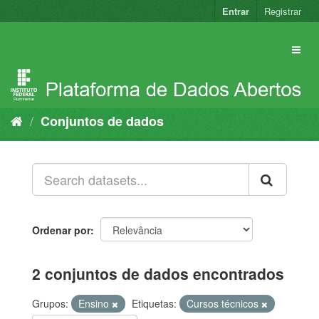
Pular
Entrar
Registrar
para
o
conteúdo
Conjuntos de dados
Ordenar por
2 conjuntos de dados encontrados
Grupos:
Ensino
Etiquetas:
Cursos técnicos