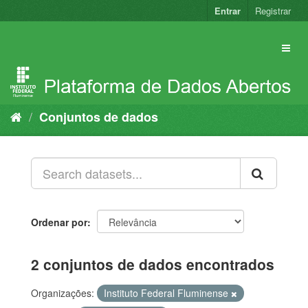
Pular
Entrar
Registrar
para
o
conteúdo
Conjuntos de dados
Ordenar por
2 conjuntos de dados encontrados
Organizações:
Instituto Federal Fluminense