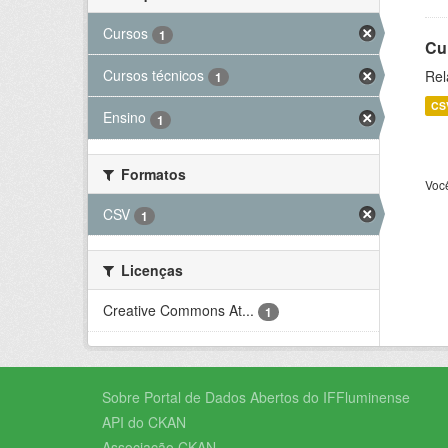
Cursos
1
Cu
Cursos técnicos
Rel
1
CS
Ensino
1
Formatos
Voc
CSV
1
Licenças
Creative Commons At...
1
Sobre Portal de Dados Abertos do IFFluminense
API do CKAN
Associação CKAN