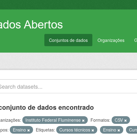
Conjuntos de dados
Organizações
G
conjunto de dados encontrado
anizações:
Instituto Federal Fluminense
Formatos:
CSV
pos:
Ensino
Etiquetas:
Cursos técnicos
Ensino
Cur