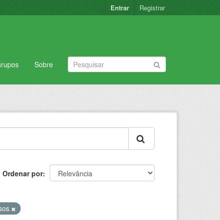
Entrar
Registrar
rupos
Sobre
Ordenar por
sos