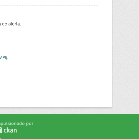
 de oferta.
API
).
mpulsionado por