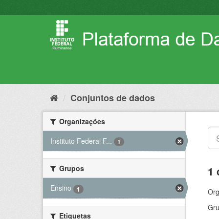
Pular
para
o
conteúdo
Conjuntos de dados
Organizações
Instituto Federal F...
1
Grupos
1 
Ensino
1
Org
Gru
Etiquetas