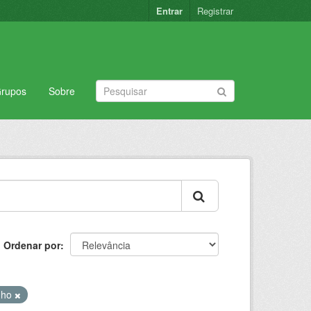
Entrar
Registrar
rupos
Sobre
Ordenar por
nho