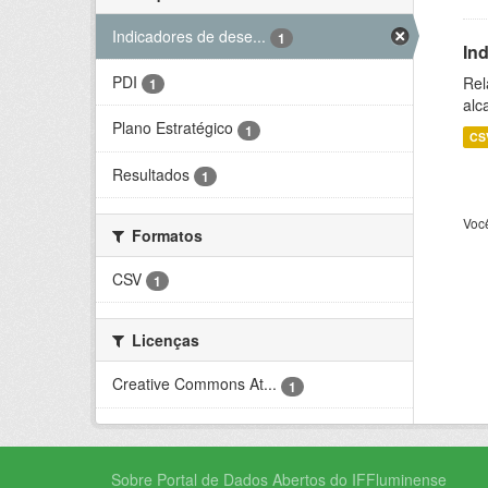
Indicadores de dese...
1
In
PDI
Rel
1
alc
Plano Estratégico
1
CS
Resultados
1
Voc
Formatos
CSV
1
Licenças
Creative Commons At...
1
Sobre Portal de Dados Abertos do IFFluminense