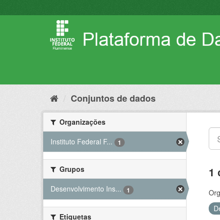
Pular
para
o
conteúdo
Conjuntos de dados
Organizações
Instituto Federal F...
1
Grupos
1 
Desenvolvimento Ins...
1
Org
D
Etiquetas