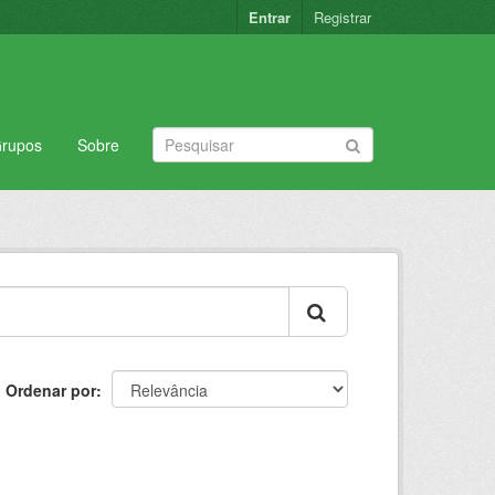
Entrar
Registrar
rupos
Sobre
Ordenar por