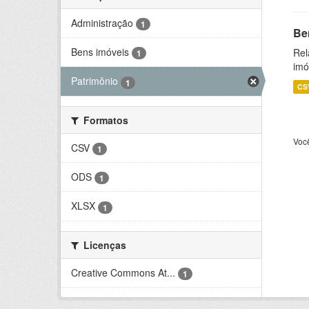
Administração
1
Be
Bens imóveis
Rel
1
imó
Patrimônio
1
CS
Formatos
Voc
CSV
1
ODS
1
XLSX
1
Licenças
Creative Commons At...
1