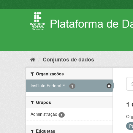
Pular
para
o
conteúdo
Conjuntos de dados
Organizações
Instituto Federal F...
1
Grupos
1 
Administração
1
Org
P
Etiquetas