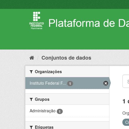
Pular
para
o
conteúdo
Conjuntos de dados
Organizações
Instituto Federal F...
1
Grupos
1 
Administração
1
Org
C
Etiquetas