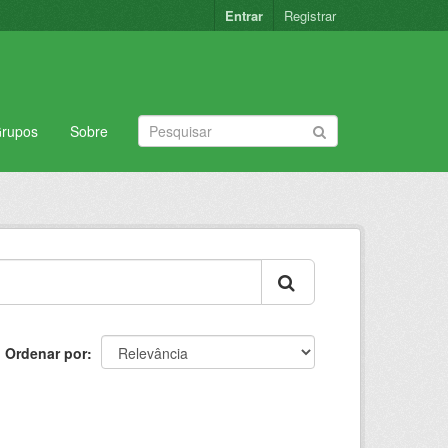
Entrar
Registrar
rupos
Sobre
Ordenar por