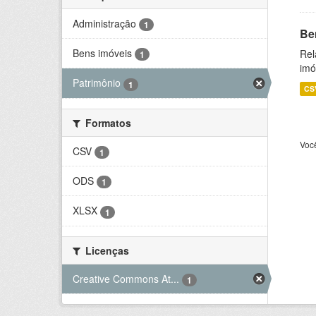
Administração
1
Be
Bens imóveis
Rel
1
imó
Patrimônio
1
CS
Formatos
Voc
CSV
1
ODS
1
XLSX
1
Licenças
Creative Commons At...
1