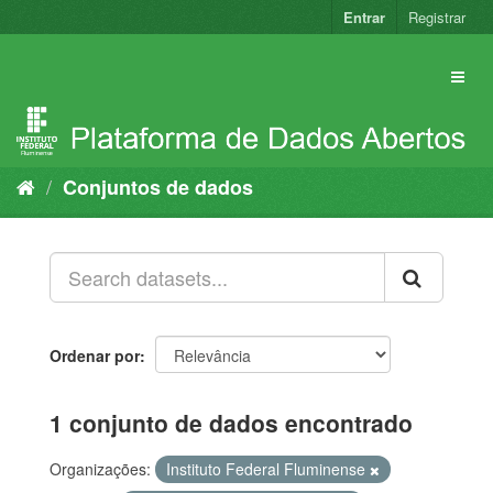
Pular
Entrar
Registrar
para
o
conteúdo
Conjuntos de dados
Ordenar por
1 conjunto de dados encontrado
Organizações:
Instituto Federal Fluminense