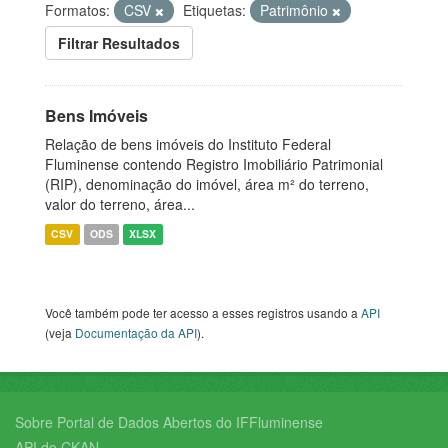
Formatos:
CSV
Etiquetas:
Patrimônio
Filtrar Resultados
Bens Imóveis
Relação de bens imóveis do Instituto Federal
Fluminense contendo Registro Imobiliário Patrimonial
(RIP), denominação do imóvel, área m² do terreno,
valor do terreno, área...
CSV
ODS
XLSX
Você também pode ter acesso a esses registros usando a
API
(veja
Documentação da API
).
Sobre Portal de Dados Abertos do IFFluminense
API do CKAN