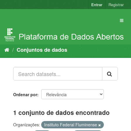
Pular
Entrar
Registrar
para
o
conteúdo
Conjuntos de dados
Ordenar por
1 conjunto de dados encontrado
Organizações:
Instituto Federal Fluminense