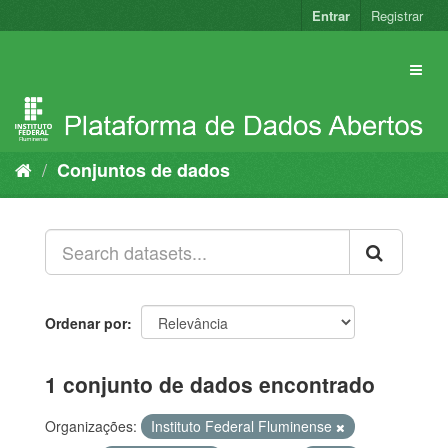
Pular
Entrar
Registrar
para
o
conteúdo
Conjuntos de dados
Ordenar por
1 conjunto de dados encontrado
Organizações:
Instituto Federal Fluminense