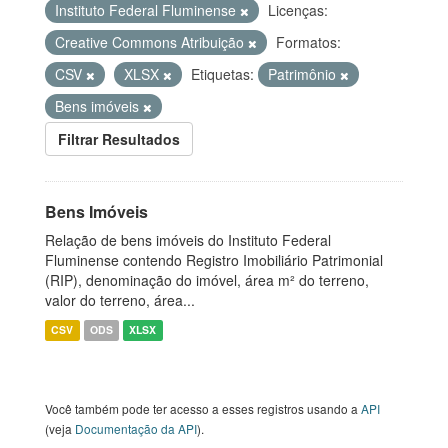
Instituto Federal Fluminense
Licenças:
Creative Commons Atribuição
Formatos:
CSV
XLSX
Etiquetas:
Patrimônio
Bens imóveis
Filtrar Resultados
Bens Imóveis
Relação de bens imóveis do Instituto Federal
Fluminense contendo Registro Imobiliário Patrimonial
(RIP), denominação do imóvel, área m² do terreno,
valor do terreno, área...
CSV
ODS
XLSX
Você também pode ter acesso a esses registros usando a
API
(veja
Documentação da API
).