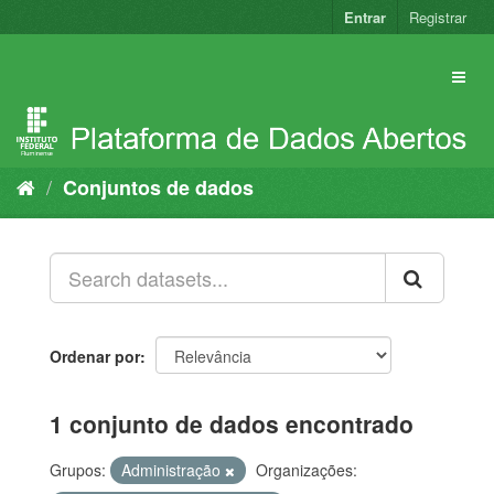
Pular
Entrar
Registrar
para
o
conteúdo
Conjuntos de dados
Ordenar por
1 conjunto de dados encontrado
Grupos:
Administração
Organizações: