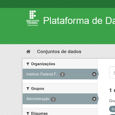
Pular
para
o
conteúdo
Conjuntos de dados
Organizações
Instituto Federal F...
1
Grupos
1 
Administração
1
Gru
I
Etiquetas