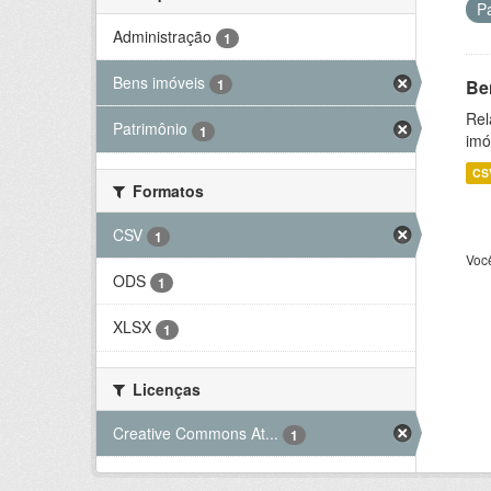
P
Administração
1
Bens imóveis
Be
1
Rel
Patrimônio
1
imó
CS
Formatos
CSV
1
Voc
ODS
1
XLSX
1
Licenças
Creative Commons At...
1