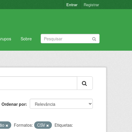
Entrar
Registrar
rupos
Sobre
Ordenar por
ção
Formatos:
CSV
Etiquetas: