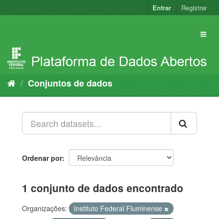
Pular
Entrar
Registrar
para
o
conteúdo
Conjuntos de dados
Ordenar por
1 conjunto de dados encontrado
Organizações:
Instituto Federal Fluminense