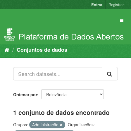
Pular
Entrar
Registrar
para
o
conteúdo
Conjuntos de dados
Ordenar por
1 conjunto de dados encontrado
Grupos:
Administração
Organizações: