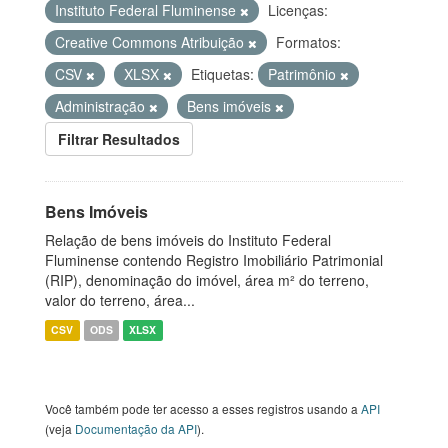
Instituto Federal Fluminense
Licenças:
Creative Commons Atribuição
Formatos:
CSV
XLSX
Etiquetas:
Patrimônio
Administração
Bens imóveis
Filtrar Resultados
Bens Imóveis
Relação de bens imóveis do Instituto Federal
Fluminense contendo Registro Imobiliário Patrimonial
(RIP), denominação do imóvel, área m² do terreno,
valor do terreno, área...
CSV
ODS
XLSX
Você também pode ter acesso a esses registros usando a
API
(veja
Documentação da API
).