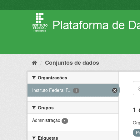
Pular
para
o
conteúdo
Conjuntos de dados
Organizações
Instituto Federal F...
1
Grupos
1 
Administração
1
Org
P
Etiquetas