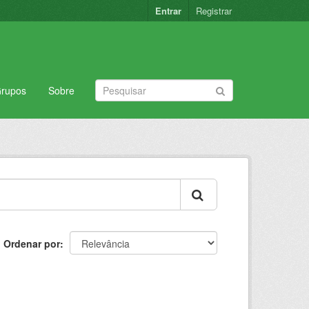
Entrar
Registrar
rupos
Sobre
Ordenar por