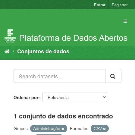
Pular
Entrar
Registrar
para
o
conteúdo
Conjuntos de dados
Ordenar por
1 conjunto de dados encontrado
Grupos:
Administração
Formatos:
CSV