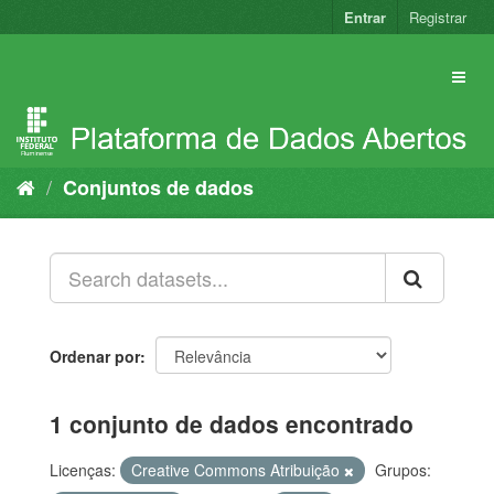
Pular
Entrar
Registrar
para
o
conteúdo
Conjuntos de dados
Ordenar por
1 conjunto de dados encontrado
Licenças:
Creative Commons Atribuição
Grupos: