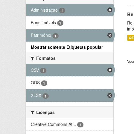
Administração
1
Be
Bens imóveis
Rel
1
imó
Patrimônio
1
CS
Mostrar somente Etiquetas popular
Formatos
Voc
CSV
1
ODS
1
XLSX
1
Licenças
Creative Commons At...
1