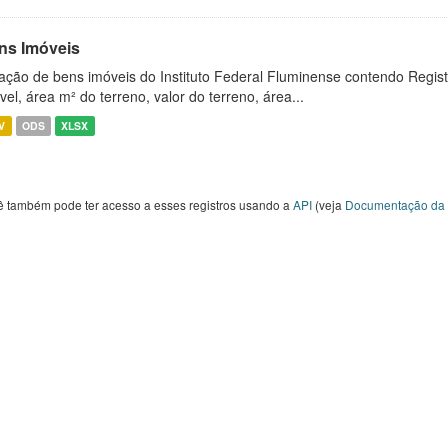
ns Imóveis
ação de bens imóveis do Instituto Federal Fluminense contendo Regist
vel, área m² do terreno, valor do terreno, área...
V
ODS
XLSX
ê também pode ter acesso a esses registros usando a
API
(veja
Documentação da 