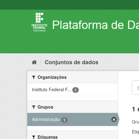
Pular
para
o
conteúdo
Conjuntos de dados
Organizações
Instituto Federal F...
1
Grupos
1 
Administração
1
Gru
Eti
Etiquetas