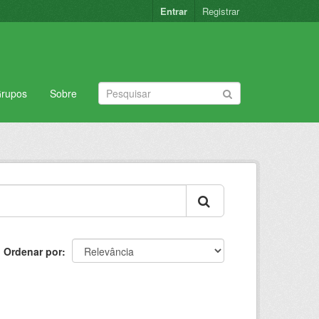
Entrar
Registrar
rupos
Sobre
Ordenar por