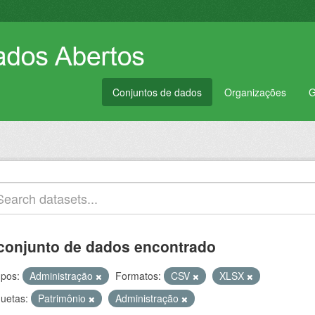
Conjuntos de dados
Organizações
G
conjunto de dados encontrado
pos:
Administração
Formatos:
CSV
XLSX
quetas:
Patrimônio
Administração