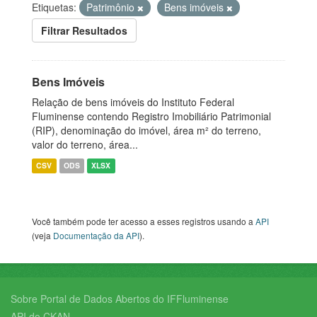
Etiquetas:
Patrimônio
Bens imóveis
Filtrar Resultados
Bens Imóveis
Relação de bens imóveis do Instituto Federal
Fluminense contendo Registro Imobiliário Patrimonial
(RIP), denominação do imóvel, área m² do terreno,
valor do terreno, área...
CSV
ODS
XLSX
Você também pode ter acesso a esses registros usando a
API
(veja
Documentação da API
).
Sobre Portal de Dados Abertos do IFFluminense
API do CKAN