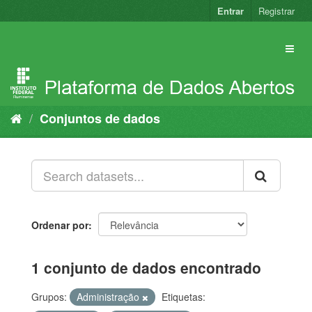
Pular
Entrar
Registrar
para
o
conteúdo
Conjuntos de dados
Ordenar por
1 conjunto de dados encontrado
Grupos:
Administração
Etiquetas: