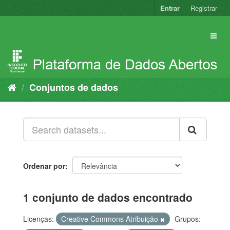
Pular
Entrar
Registrar
para
o
conteúdo
Conjuntos de dados
Ordenar por
1 conjunto de dados encontrado
Licenças:
Creative Commons Atribuição
Grupos: