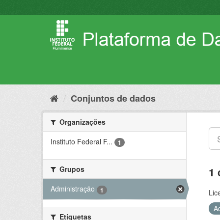
Pular
para
o
conteúdo
Conjuntos de dados
Organizações
Instituto Federal F...
1
Grupos
1 
Administração
1
Lic
A
Etiquetas