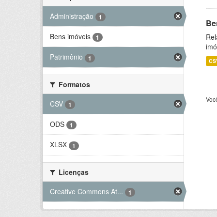
Administração
1
Be
Bens imóveis
Rel
1
imó
Patrimônio
1
CS
Formatos
Voc
CSV
1
ODS
1
XLSX
1
Licenças
Creative Commons At...
1