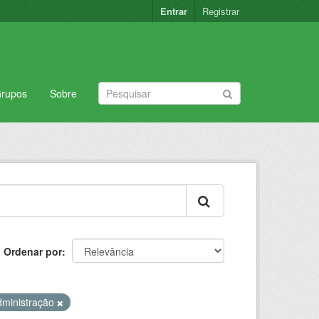
Entrar
Registrar
rupos
Sobre
Ordenar por
dministração