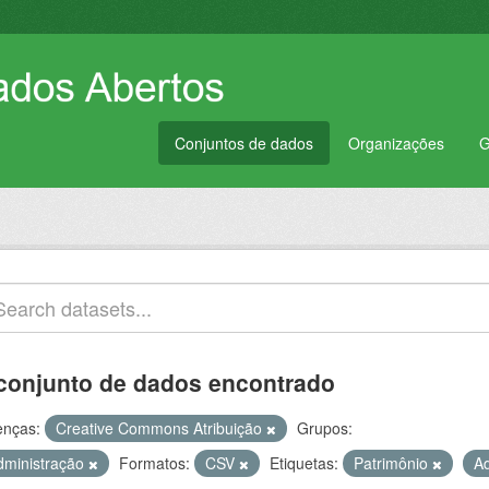
Conjuntos de dados
Organizações
G
conjunto de dados encontrado
enças:
Creative Commons Atribuição
Grupos:
dministração
Formatos:
CSV
Etiquetas:
Patrimônio
A