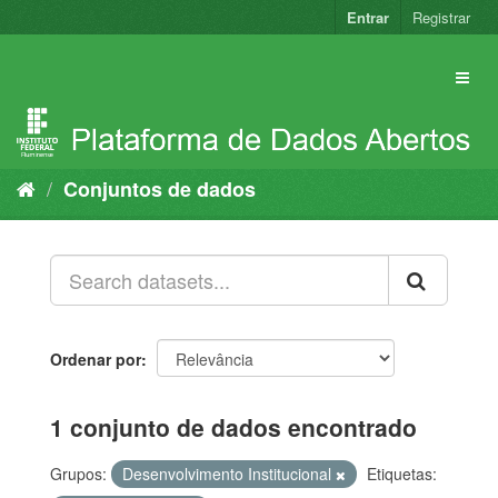
Pular
Entrar
Registrar
para
o
conteúdo
Conjuntos de dados
Ordenar por
1 conjunto de dados encontrado
Grupos:
Desenvolvimento Institucional
Etiquetas: