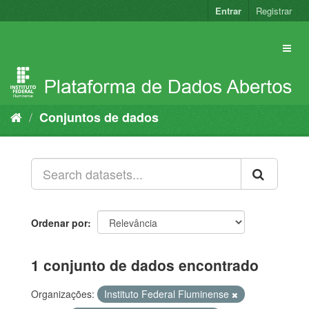
Pular
Entrar
Registrar
para
o
conteúdo
Conjuntos de dados
Ordenar por
1 conjunto de dados encontrado
Organizações:
Instituto Federal Fluminense