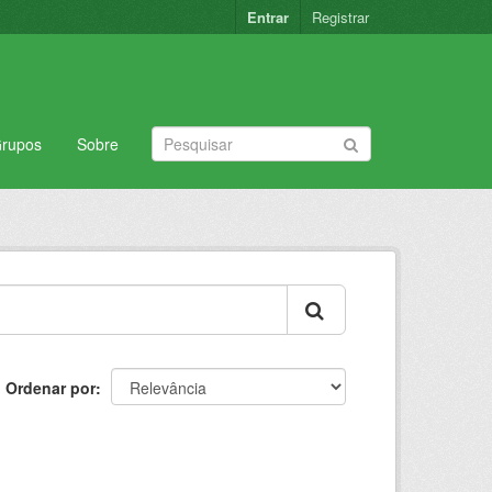
Entrar
Registrar
rupos
Sobre
Ordenar por