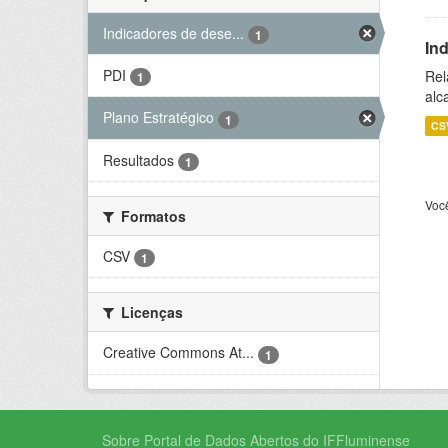
Indicadores de dese...
1
In
PDI
Rel
1
alc
Plano Estratégico
1
CS
Resultados
1
Voc
Formatos
CSV
1
Licenças
Creative Commons At...
1
Sobre Portal de Dados Abertos do IFFluminense