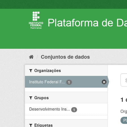
Pular
para
o
conteúdo
Conjuntos de dados
Organizações
Instituto Federal F...
1
Grupos
1 
Desenvolvimento Ins...
1
Org
P
Etiquetas