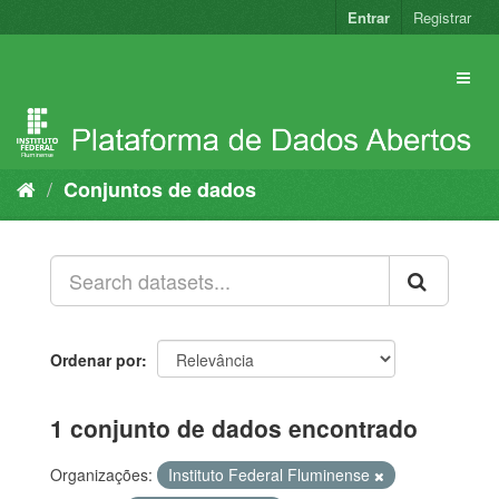
Pular
Entrar
Registrar
para
o
conteúdo
Conjuntos de dados
Ordenar por
1 conjunto de dados encontrado
Organizações:
Instituto Federal Fluminense