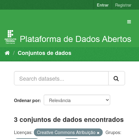
Pular
Entrar
Registrar
para
o
conteúdo
Conjuntos de dados
Ordenar por
3 conjuntos de dados encontrados
Licenças:
Creative Commons Atribuição
Grupos: