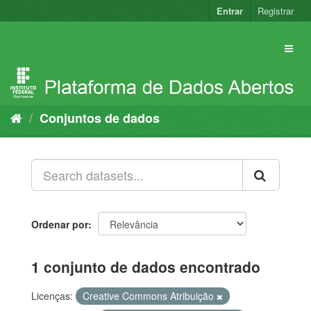
Pular
Entrar
Registrar
para
o
conteúdo
Conjuntos de dados
Ordenar por
1 conjunto de dados encontrado
Licenças:
Creative Commons Atribuição