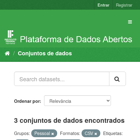
Pular
Entrar
Registrar
para
o
conteúdo
Conjuntos de dados
Ordenar por
3 conjuntos de dados encontrados
Grupos:
Pessoal
Formatos:
CSV
Etiquetas: