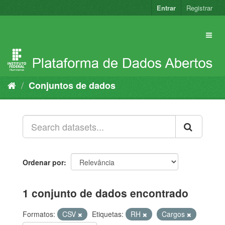
Pular
Entrar
Registrar
para
o
conteúdo
Conjuntos de dados
Ordenar por
1 conjunto de dados encontrado
Formatos:
CSV
Etiquetas:
RH
Cargos