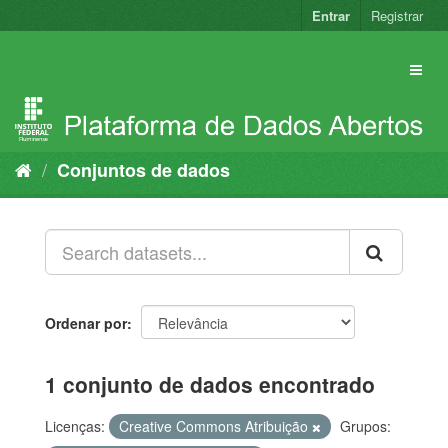
Pular
Entrar
Registrar
para
o
conteúdo
Conjuntos de dados
Ordenar por
1 conjunto de dados encontrado
Licenças:
Creative Commons Atribuição
Grupos: