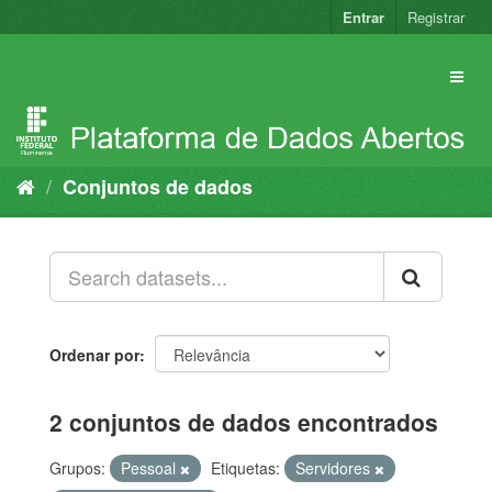
Pular
Entrar
Registrar
para
o
conteúdo
Conjuntos de dados
Ordenar por
2 conjuntos de dados encontrados
Grupos:
Pessoal
Etiquetas:
Servidores