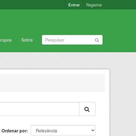
Entrar
Registrar
rupos
Sobre
Ordenar por