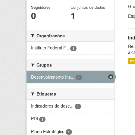
Gru
Seguidores
Conjuntos de dados
0
1
Eti
Organizações
In
Rel
Instituto Federal F...
1
alc
CS
Grupos
Desenvolvimento Ins...
1
Etiquetas
Indicadores de dese...
1
PDI
1
Plano Estratégico
1