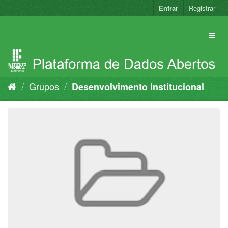
Pular
Entrar
Registrar
para
o
conteúdo
Grupos
Desenvolvimento Institucional