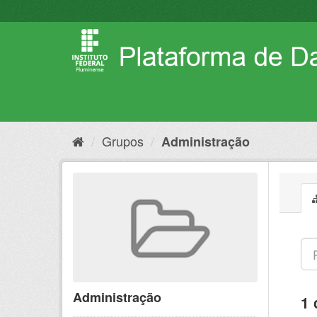
Pular
para
o
conteúdo
Grupos
Administração
Administração
1 