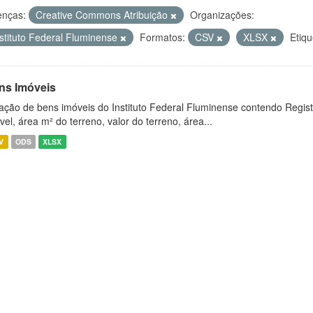
enças:
Creative Commons Atribuição
Organizações:
nstituto Federal Fluminense
Formatos:
CSV
XLSX
Etiqu
ns Imóveis
ação de bens imóveis do Instituto Federal Fluminense contendo Regist
vel, área m² do terreno, valor do terreno, área...
V
ODS
XLSX