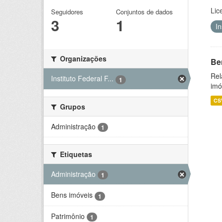
Lic
Seguidores
Conjuntos de dados
3
1
I
Organizações
Be
Rel
Instituto Federal F...
1
imó
CS
Grupos
Administração
1
Etiquetas
Administração
1
Bens imóveis
1
Patrimônio
1