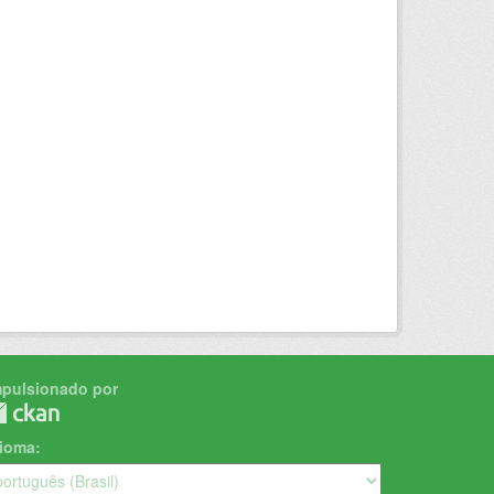
mpulsionado por
dioma