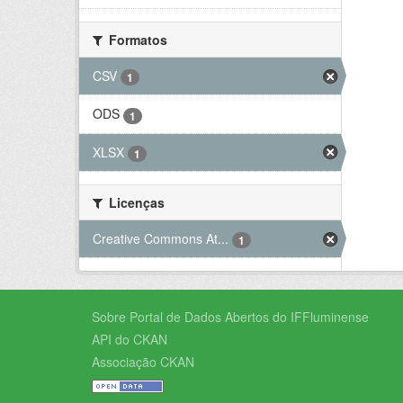
Formatos
CSV
1
ODS
1
XLSX
1
Licenças
Creative Commons At...
1
Sobre Portal de Dados Abertos do IFFluminense
API do CKAN
Associação CKAN