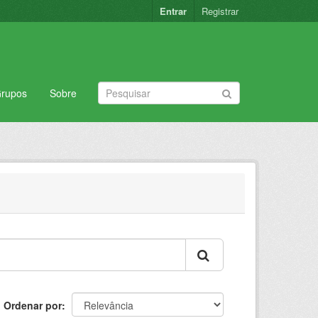
Entrar
Registrar
rupos
Sobre
Ordenar por