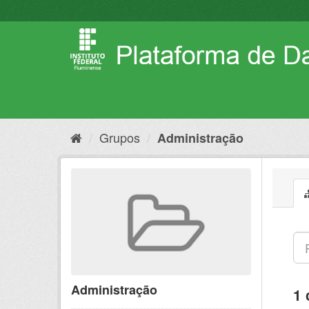
Pular
para
o
conteúdo
Grupos
Administração
Administração
1 