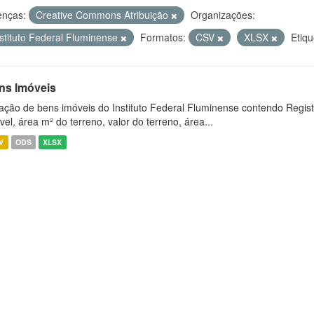
enças:
Creative Commons Atribuição
Organizações:
nstituto Federal Fluminense
Formatos:
CSV
XLSX
Etiqu
ns Imóveis
ação de bens imóveis do Instituto Federal Fluminense contendo Regist
vel, área m² do terreno, valor do terreno, área...
V
ODS
XLSX