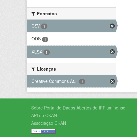
Formatos
CSV
1
ODS
1
XLSX
1
Licenças
Creative Commons At...
1
Sobre Portal de Dados Abertos do IFFluminense
API do CKAN
Associação CKAN