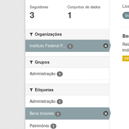
Lic
Seguidores
Conjuntos de dados
3
1
I
Organizações
Be
Rel
Instituto Federal F...
1
imó
CS
Grupos
Administração
1
Etiquetas
Administração
1
Bens imóveis
1
Patrimônio
1