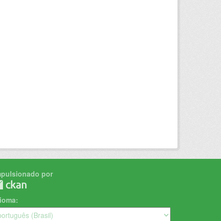
mpulsionado por
dioma