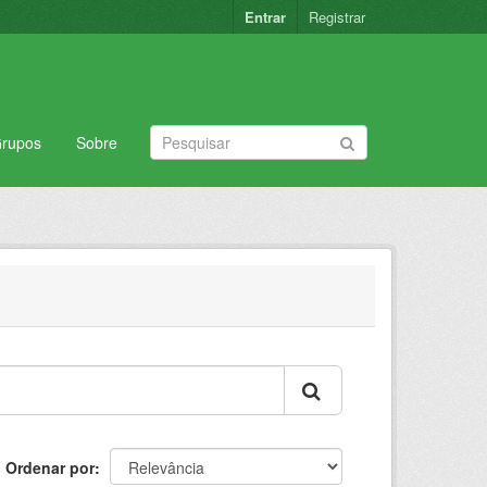
Entrar
Registrar
rupos
Sobre
Ordenar por