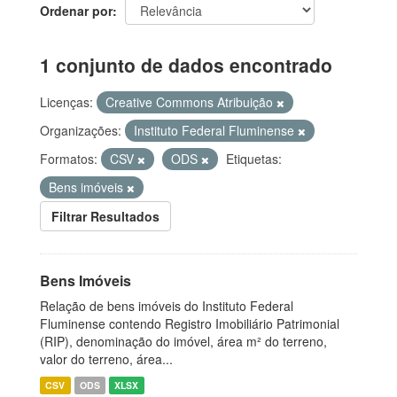
Ordenar por
1 conjunto de dados encontrado
Licenças:
Creative Commons Atribuição
Organizações:
Instituto Federal Fluminense
Formatos:
CSV
ODS
Etiquetas:
Bens imóveis
Filtrar Resultados
Bens Imóveis
Relação de bens imóveis do Instituto Federal
Fluminense contendo Registro Imobiliário Patrimonial
(RIP), denominação do imóvel, área m² do terreno,
valor do terreno, área...
CSV
ODS
XLSX