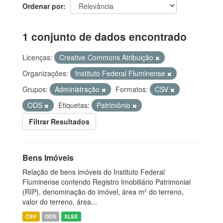
Ordenar por
1 conjunto de dados encontrado
Licenças:
Creative Commons Atribuição
Organizações:
Instituto Federal Fluminense
Grupos:
Administração
Formatos:
CSV
ODS
Etiquetas:
Patrimônio
Filtrar Resultados
Bens Imóveis
Relação de bens imóveis do Instituto Federal
Fluminense contendo Registro Imobiliário Patrimonial
(RIP), denominação do imóvel, área m² do terreno,
valor do terreno, área...
CSV
ODS
XLSX