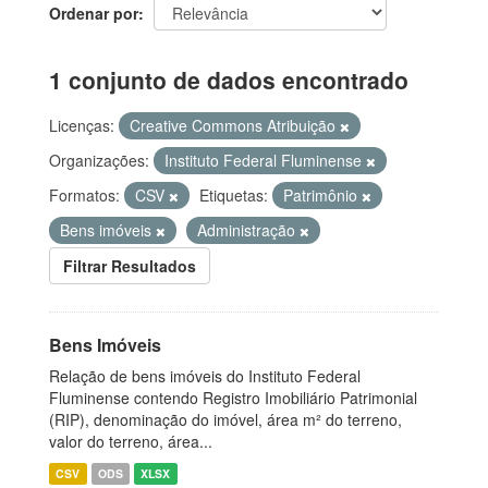
Ordenar por
1 conjunto de dados encontrado
Licenças:
Creative Commons Atribuição
Organizações:
Instituto Federal Fluminense
Formatos:
CSV
Etiquetas:
Patrimônio
Bens imóveis
Administração
Filtrar Resultados
Bens Imóveis
Relação de bens imóveis do Instituto Federal
Fluminense contendo Registro Imobiliário Patrimonial
(RIP), denominação do imóvel, área m² do terreno,
valor do terreno, área...
CSV
ODS
XLSX