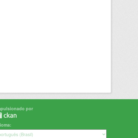
mpulsionado por
dioma