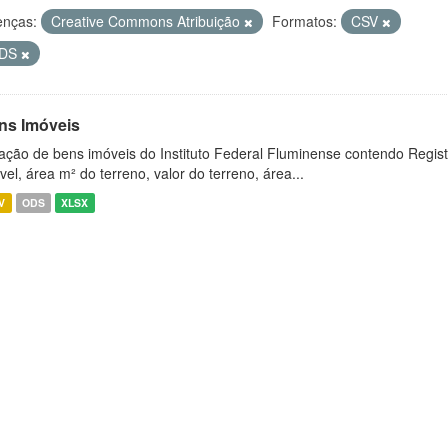
enças:
Creative Commons Atribuição
Formatos:
CSV
DS
ns Imóveis
ação de bens imóveis do Instituto Federal Fluminense contendo Regist
vel, área m² do terreno, valor do terreno, área...
V
ODS
XLSX