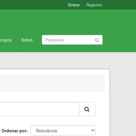
Entrar
Registrar
rupos
Sobre
Ordenar por