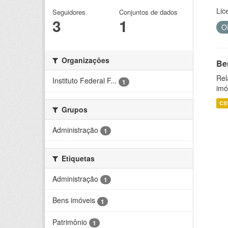
Lic
Seguidores
Conjuntos de dados
3
1
O
Organizações
Be
Rel
Instituto Federal F...
1
imó
CS
Grupos
Administração
1
Etiquetas
Administração
1
Bens imóveis
1
Patrimônio
1