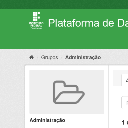
Pular
para
o
conteúdo
Grupos
Administração
Administração
1 