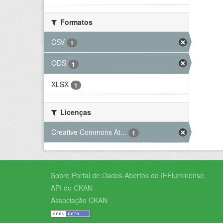
Formatos
CSV
1
ODS
1
XLSX
1
Licenças
Creative Commons At...
1
Sobre Portal de Dados Abertos do IFFluminense
API do CKAN
Associação CKAN