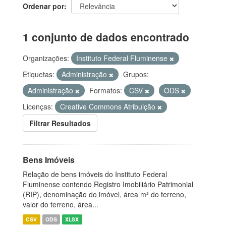
Ordenar por
1 conjunto de dados encontrado
Organizações:
Instituto Federal Fluminense
Etiquetas:
Administração
Grupos:
Administração
Formatos:
CSV
ODS
Licenças:
Creative Commons Atribuição
Filtrar Resultados
Bens Imóveis
Relação de bens imóveis do Instituto Federal
Fluminense contendo Registro Imobiliário Patrimonial
(RIP), denominação do imóvel, área m² do terreno,
valor do terreno, área...
CSV
ODS
XLSX