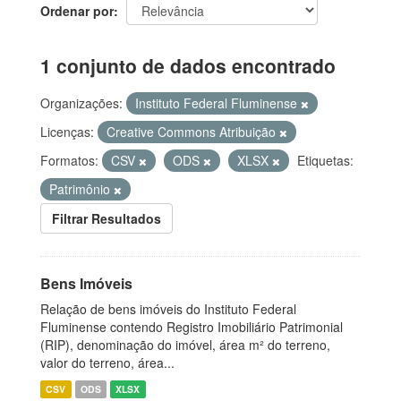
Ordenar por
1 conjunto de dados encontrado
Organizações:
Instituto Federal Fluminense
Licenças:
Creative Commons Atribuição
Formatos:
CSV
ODS
XLSX
Etiquetas:
Patrimônio
Filtrar Resultados
Bens Imóveis
Relação de bens imóveis do Instituto Federal
Fluminense contendo Registro Imobiliário Patrimonial
(RIP), denominação do imóvel, área m² do terreno,
valor do terreno, área...
CSV
ODS
XLSX