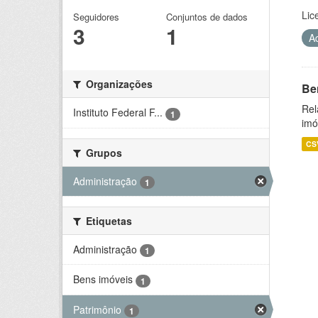
Lic
Seguidores
Conjuntos de dados
3
1
A
Organizações
Be
Rel
Instituto Federal F...
1
imó
CS
Grupos
Administração
1
Etiquetas
Administração
1
Bens imóveis
1
Patrimônio
1