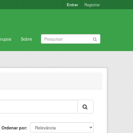
Entrar
Registrar
rupos
Sobre
Ordenar por