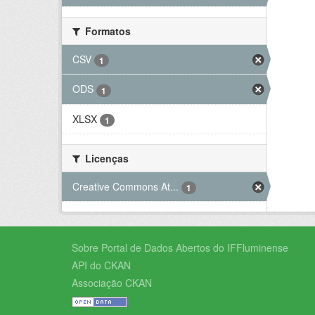
Formatos
CSV
1
ODS
1
XLSX
1
Licenças
Creative Commons At...
1
Sobre Portal de Dados Abertos do IFFluminense
API do CKAN
Associação CKAN