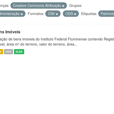
enças:
Creative Commons Atribuição
Grupos:
dministração
Formatos:
CSV
ODS
Etiquetas:
Patrimô
ns Imóveis
ação de bens imóveis do Instituto Federal Fluminense contendo Regist
vel, área m² do terreno, valor do terreno, área...
V
ODS
XLSX