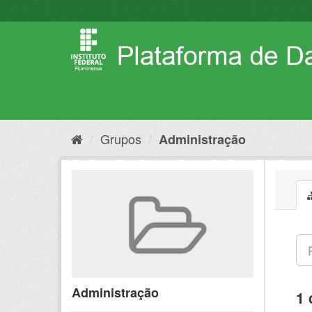
Pular
para
o
conteúdo
Grupos
Administração
Administração
1 