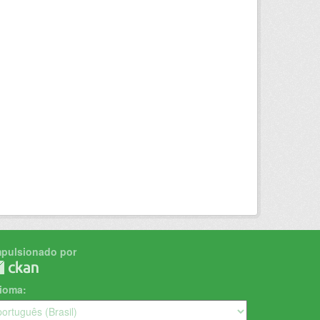
mpulsionado por
dioma