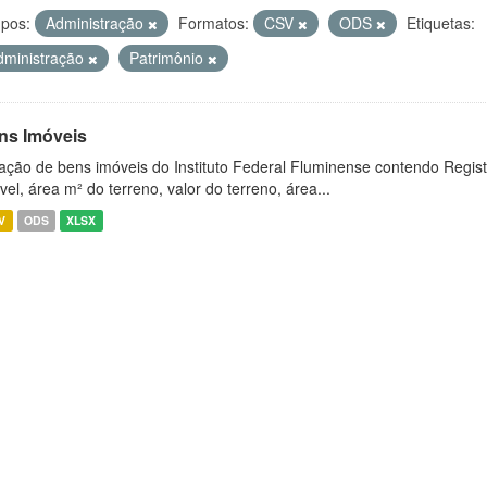
pos:
Administração
Formatos:
CSV
ODS
Etiquetas:
dministração
Patrimônio
ns Imóveis
ação de bens imóveis do Instituto Federal Fluminense contendo Regist
vel, área m² do terreno, valor do terreno, área...
V
ODS
XLSX