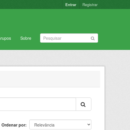
Entrar
Registrar
rupos
Sobre
Ordenar por