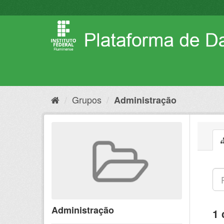
Pular
para
o
conteúdo
Grupos
Administração
Administração
1 