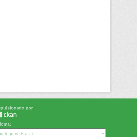
mpulsionado por
dioma