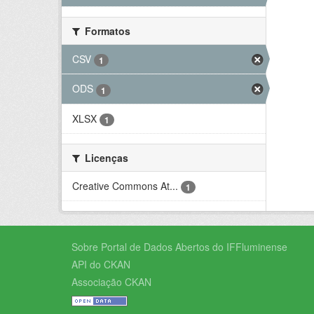
Formatos
CSV
1
ODS
1
XLSX
1
Licenças
Creative Commons At...
1
Sobre Portal de Dados Abertos do IFFluminense
API do CKAN
Associação CKAN