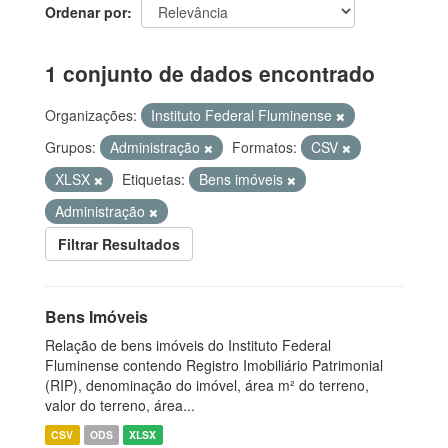
Ordenar por
1 conjunto de dados encontrado
Organizações:
Instituto Federal Fluminense
Grupos:
Administração
Formatos:
CSV
XLSX
Etiquetas:
Bens imóveis
Administração
Filtrar Resultados
Bens Imóveis
Relação de bens imóveis do Instituto Federal
Fluminense contendo Registro Imobiliário Patrimonial
(RIP), denominação do imóvel, área m² do terreno,
valor do terreno, área...
CSV
ODS
XLSX