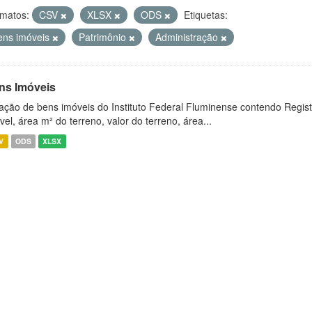
matos:
CSV
XLSX
ODS
Etiquetas:
ens imóveis
Patrimônio
Administração
ns Imóveis
ação de bens imóveis do Instituto Federal Fluminense contendo Regist
vel, área m² do terreno, valor do terreno, área...
V
ODS
XLSX