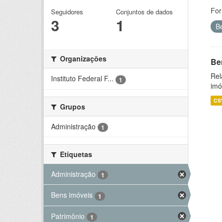
For
Seguidores
Conjuntos de dados
3
1
B
Organizações
Be
Rel
Instituto Federal F...
1
imó
CS
Grupos
Administração
1
Etiquetas
Administração
1
Bens imóveis
1
Patrimônio
1