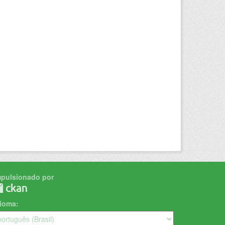
mpulsionado por
dioma