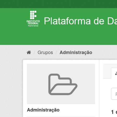
Pular
para
o
conteúdo
Grupos
Administração
Administração
1 