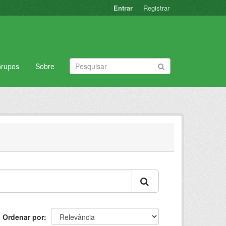
Entrar
Registrar
rupos
Sobre
Ordenar por