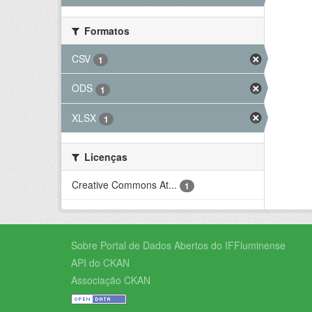
Formatos
CSV
1
ODS
1
XLSX
1
Licenças
Creative Commons At...
1
Sobre Portal de Dados Abertos do IFFluminense
API do CKAN
Associação CKAN